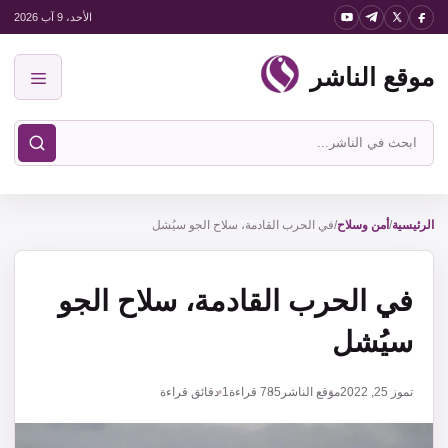
نتقل
الأحد، 9 آب 2026
لى
موقع الناشر
لمحتوى
القائمة
ابحث
في
موقع
الناشر
الرئيسية
/
أمن وسلاح
/
في الحرب القادمة، سلاح الجو سيُشل
في الحرب القادمة، سلاح الجو
سيُشل
تموز 25, 2022
موقع الناشر
785
قراءة
1 دقائق قراءة