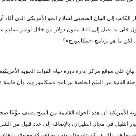
ستتنافس الآن للحصول على ما يصل إلى 400 مليون دولار من خلال 
. لكن ما هو برنامج «سكايبورج»؟
يانٍ على موقع مركز إدارة دورة حياة القوات الجوية الأمريكية
حلة الثانية من المِنَح الخاصة ببرنامج «سكايبورج»، وأن قائمة مَ
 الأمريكية أن هذه الجولة القادمة من المِنَح تضيف تنوُّعًا صح
ار الثقيل في مجال الطيران، بالإضافة إلى عدد قليل من ال
رة، بما في ذلك شركة «إيروڤايرونمنت» (شركة مقاولات دفاعية 