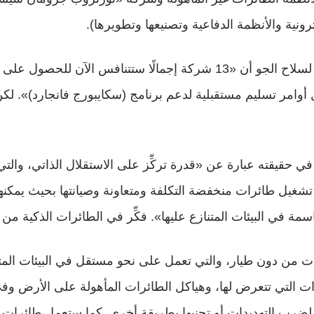
رونية والأنظمة الدفاعية وتصنيعها وتطويرها).
أوامر تسليم مستقبلية لدعم برنامج (سكايبورج فانجارد)». لكن
ي حقيقته عبارة عن «قدرة تركِّز على الاستقلال الذاتي، والتي 
 تشغيل طائرات منخفضة التكلفة ومتعاونة وصيانتها بحيث يمكنه
ة في البيئات المتنازع عليها». فكِّر في الطائرات الذكية من 
 من دون طيار، والتي تعمل على نحو مستقل في البيئات المتناز
ت التي تتعرض لها، وهياكل الطائرات المأهولة على الأرض وفي
 لضرب التهديدات أو تجنبها بطريقة أخرى. كما ستعمل طائرات