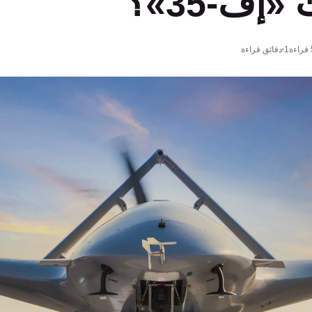
«إف-35»؟
قراءة
1 دقائق قراءة