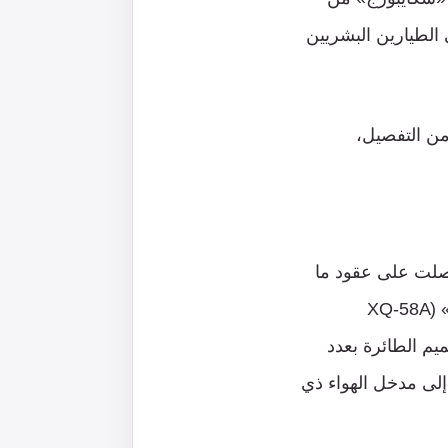
 الطيارين البشريين
 من التفصيل،
حصلت على عقود ما
توصَّلت إليه من أفكار. وفي العام الماضي، قامت طائرة «إكس كيو-58 إيه فالكيري» (XQ-58A
ميم الطائرة بعدد
إلى مدخل الهواء ذي