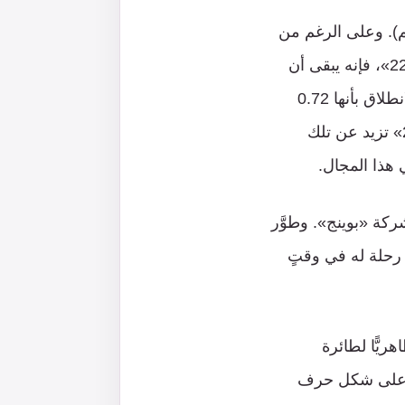
 من دون طيار خفيفة الوزن نسبيًّا حوالي 2,500 رطل (1,134 كجم). وعلى الرغم من
أنها تهدف في النهاية إلى مرافقة المقاتلات الشبحية مثل طائرات «إف-35» و«إف-22»، فإنه يبقى أن
نرى كيف ستستمر المنصة في تكوينها الحالي. وسجَّلت شركة «كراتوس» سرعة الانطلاق بأنها 0.72
ماخ (وحدة سرعة الصوت)، في حين أن سرعة انطلاق طائرات «إف-35» و«إف-22» تزيد عن تلك
ركة «بوينج». وطوَّر
 رحلة له في وقتٍ
ريًّا لطائرة
ل على شكل حرف