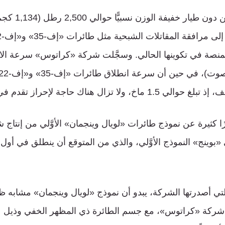
ويبلغ وزن الطائرة
تزال هناك حاجة لإحراز تقدم في هذا المجال.
رًا كثيرة عن نموذج طائرات «لويال وينجمان» الأوَّلي من إنتاج ش
«بوينج» النموذج الأوَّلي، والذي من المتوقع أن ينطلق في أول
التي أصدرتها الشركة، يبدو أن نموذج «لويال وينجمان» مشابه ظاه
ج شركة «كراتوس»، مع جسم الطائرة ذي المظهر الخفي وذي