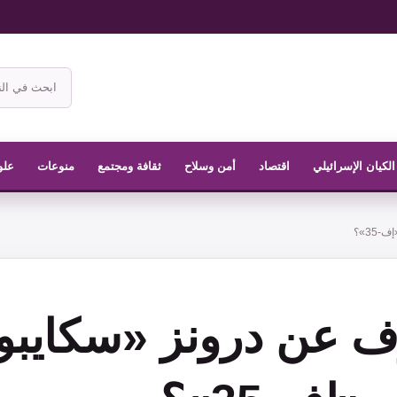
ابحث
في
موقع
الناشر
الكيان الإسرائيلي
اقتصاد
أمن وسلاح
ثقافة ومجتمع
منوعات
علو
35»؟
رف عن درونز «سكايبو