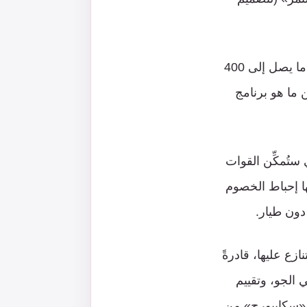
وذكر البيان الصحفي لسلاح الجو أن «13 شركة إجمالًا ستتنافس الآن للحصول على ما يصل إلى 400
 ما هو برنامج
ستُمكِّن القوات
ا إحباط الخصوم
دون طيار.
ع عليها، قادرةً
 الجو، وتقييم
 «سكايبورج» من