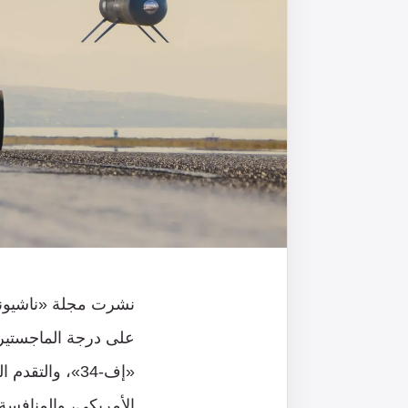
نشرت مجلة «ناشيونال
على درجة الماجستير
«إف-34»، والت
الأمريكي، والمنافسة