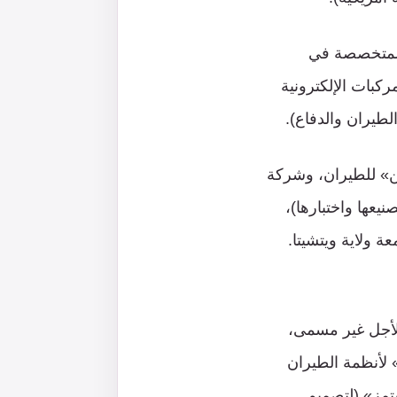
المتخصصة في
ركبات الإلكترونية
طيران والدفاع).
ن» للطيران، وشركة
عها واختبارها)،
ة ولاية ويتشيتا.
 لأجل غير مسمى،
لأنظمة الطيران
مز» (لتصميم