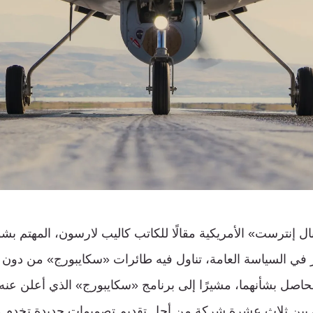
 إنترست» الأمريكية مقالًا للكاتب كاليب لارسون، المهتم بش
 في السياسة العامة، تناول فيه طائرات «سكايبورج» من دون 
قدم الحاصل بشأنهما، مشيرًا إلى برنامج «سكايبورج» الذي أعلن عن
 بين ثلاث عشرة شركة من أجل تقديم تصميمات جديدة تخدم هذا