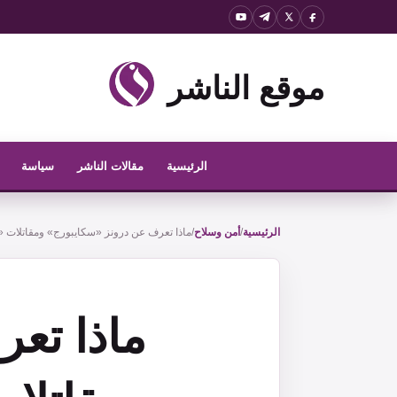
نتقل
لى
لمحتوى
موقع الناشر
الرئيسية
مقالات الناشر
سياسة
الرئيسية
/
أمن وسلاح
/
ماذا تعرف عن درونز «سكايبورج» ومقاتلات «إف-
ماذا تع