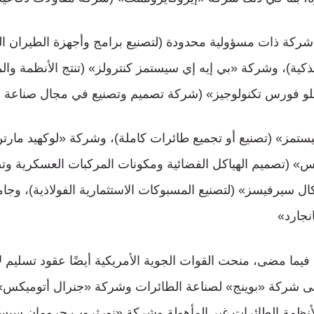
شركة ذات مسؤولية محدودة (لتصنيع برامج وأجهزة الطيران 
 الذكية)، وشركة «بي إيه إي سيستمز كنترولز» (تنتج الأنظمة والم
و فورس تكنولوجيز» (شركة تصميم وتصنيع في مجال صناعة ال
مز» (تصنيع أو تجميع طائرات كاملة)، وشركة «لوكهيد مارت
» (تصميم الهياكل الفضائية ومكونات المركبات العسكرية وتصني
ل سيرفيسز» (لتصنيع المسبوكات الاستثمارية الفولاذية)، وجامع
نجارد»
 فيما مضى، منحت القوات الجوية الأمريكية أيضًا عقود تسليم
إلى شركة «بوينج» لصناعة الطائرات وشركة «جنرال أتوميكس» 
ظمة الطائرات غير المأهولة وشركة «نورثروب جرومان سيست