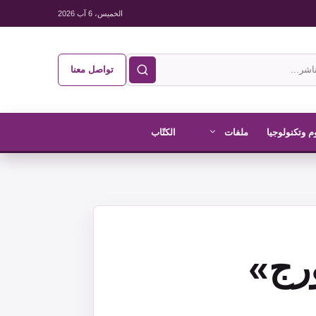
الخميس، 6 آب 2026
تواصل معنا
م وتكنولوجيا
ملفات
الكتّاب
رج»