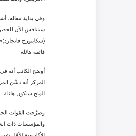
(سكايبورج فانجارد)»
قائمة هائلة
أوضح الكاتب أنه في ب
المركز أنه دشَّن المر
المِنَح ستكون هائلة.
وصرَّحت القوات الجوية
والمؤسسات ذات العي
الأكاديمية الأقل شه