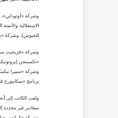
وشركة «أوتوداين»، 
الاستقلالية والأتمتة
للجيوش)، وشركة «بل
وشركة «فريجيت سيست
«نكستنجن إيرونوتيكس
وشركة «سييرا تيكنيكا
برنامج «سكايبورج فا
ولفت الكاتب إلى أنه
بمقادير غير محددة 
وشركة «كراتوس» لأن