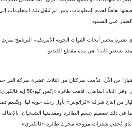
تها نقاطًا لجمع المعلومات، ومن ثم تُنقَل تلك المعلومات إلى
لطيار على الصمود.
ي نشره مختبر أبحاث القوات الجوية الأمريكية، البرنامج بمزيدٍ
ة تسعين ثانية؛ هي مدة مقطع الفيديو.
تبارًا من الآن، قدَّمت شركتان من الثلاث عشرة شركة التي 
 دون طيار من إنتاج شركة «كراتوس» بأول رحلة جوية لها. ويتَّسم تص
ا في ذلك تصميم جسم الطائرة ومقدمتها الشبحيان، بالإضافة 
ني الذي يُخفِي شفرات مروحة محرك طائرة «فالكيري».