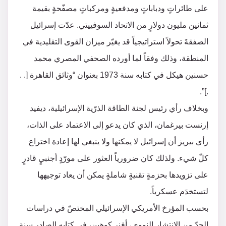
على طائراتٍ ودباباتٍ ومدفعيةٍ ومركباتٍ مصفّحةٍ بقيمة
ثمانين مليون دولارٍ من الاتحاد السوفييتي. عدّت إسرائيل
الصفقةَ تحولاً استراتيجياً قد يغيّر ميزان القوى التقليدية في
المنطقة، وذلك وفقاً لما أورده الصحفي المصري محمد
حسنين هيكل في كتابه سنة 1973 بعنوان “وثائق القاهرة [. .
.]”.
وبخلاف رأي رئيس لجنة الطاقة الذرّية الإسرائيلية، ديفيد
إرنست بيرغمان، الذي كان يدعو إلى الاعتماد على الذات،
رأى بيريز أن إسرائيل لا يمكنها ولا ينبغي لها إعادة اختراع
كلّ شيء. ولذلك كان ضرورياً العثور على مورّدٍ أجنبيٍ قادرٍ
على تزويدها بحزمةٍ تقنيةٍ شاملةٍ يمكن أن يعاد توجيهها
لتستخدَم عسكرياً.
بحسب المؤرخ الأمريكي الإسرائيلي المختصّ في دراسات
الحدّ من الانتشار النووي، أفنِر كوهين، في كتابه الصادر سنة