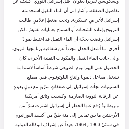
ويسكونسن تقريراً بعنوان “ظلّ إسرائيل النووي” كشف عن
تفاصيل الصفقة. وأشار إلى أن الماء الثقيل استخدمته
إسرائيل لأغراضٍ عسكرية. وتحت ضغطٍ إعلاميٍ طالبت
النرويج بإعادة الشحنات أو السماح بعمليات تفتيش. لكن
إسرائيل رفضت بحجّة أن الماء الثقيل قد اختلط بموادّ
أخرى، ما أشعل الجدل مجدداً عن شفافية برنامجها النووي.
وإلى جانب الماء الثقيل والمكونات التقنية الأخرى، كان
الحصول على اليورانيوم الطبيعي شرطاً أساساً لاستدامة
تشغيل مفاعل ديمونا وإنتاج البلوتونيوم. ففي مطلع
الستينيات لجأت إسرائيل إلى صفقاتٍ سرّيةٍ مع دولٍ بعيدةٍ
عن الرقابة النووية الصارمة. وكشفت وثائق أمريكيةٌ
وبريطانيةٌ رُفع عنها الحظر أن إسرائيل اشترت سرّاً من
الأرجنتين ما بين ثمانين إلى مئة طنٍّ من أكسيد اليورانيوم
في سنتَيْ 1963 و1964، بعيداً عن إشراف الوكالة الدولية