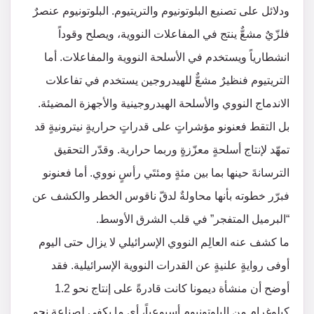
ودلائل على تصنيع البلوتونيوم والتريتيوم. البلوتونيوم عنصرٌ
فلزّيٌ مشعٌّ ينتج في المفاعلات النووية، ويصلح وقوداً
انشطارياً ويستخدم في الأسلحة النووية والمفاعلات. أما
التريتيوم فنظيرٌ مشعٌّ للهيدروجين يستخدم في تفاعلات
الاندماج النووي والأسلحة الهيدروجينية والأجهزة المضيئة.
بل التقط فعنونو مؤشراتٍ على قدراتٍ حراريةٍ نيترونيةٍ قد
تمهّد لإنتاج أسلحةٍ معزّزةٍ وربما حرارية. وقدّر التحقيق
الترسانةَ حينها بما بين مئةٍ ومئتَي رأسٍ نووي. أما فعنونو
فبرّر خطوته بأنها محاولةٌ لدقّ ناقوس الخطر والكشف عن
“البرميل المتفجر” في قلب الشرق الأوسط.
ما كشف عنه العالِم النووي الإسرائيلي لا يزال حتى اليوم
أوفى روايةٍ علنيةٍ عن القدرات النووية الإسرائيلية. فقد
أوضح أن منشأة ديمونا كانت قادرةً على إنتاج نحو 1.2
كيلوغرامٍ من البلوتونيوم أسبوعياً، أي ما يكفي لصناعة نحو