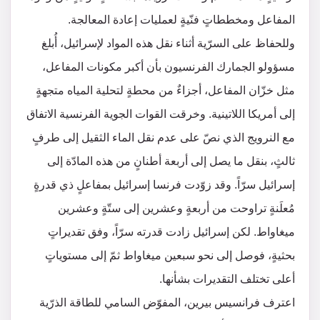
المفاعل ومخططاتٍ فنّيةٍ لعمليات إعادة المعالجة.
وللحفاظ على السرّية أثناء نقل هذه المواد لإسرائيل، أُبلغ
مسؤولو الجمارك الفرنسيون بأن أكبر مكونات المفاعل،
مثل خزّان المفاعل، أجزاءٌ من محطةٍ لتحلية المياه متجهةٍ
إلى أمريكا اللاتينية. وخرقت القوات الجوية الفرنسية الاتفاق
مع النرويج الذي نصّ على عدم نقل الماء الثقيل إلى طرفٍ
ثالثٍ، بنقل ما يصل إلى أربعة أطنانٍ من هذه المادّة إلى
إسرائيل سرّاً. وقد زوّدت فرنسا إسرائيل بمفاعلٍ ذي قدرةٍ
مُعلَنةٍ تراوحت من أربعةٍ وعشرين إلى ستّةٍ وعشرين
ميغاواط. لكن إسرائيل زادت قدرته سرّاً، وفق تقديراتٍ
بحثيةٍ، فوصل إلى نحو سبعين ميغاواط ثمّ إلى مستوياتٍ
أعلى تختلف التقديرات بشأنها.
اعترف فرانسيس بيرين، المفوّض السامي للطاقة الذرّية