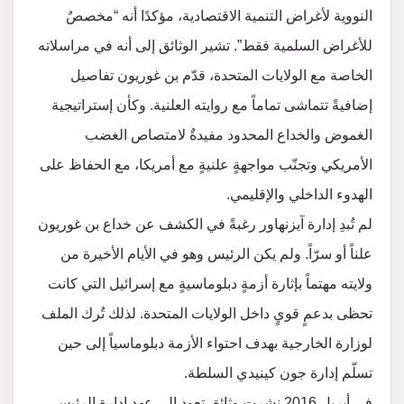
النووية لأغراض التنمية الاقتصادية، مؤكدًا أنه “مخصصٌ
للأغراض السلمية فقط”. تشير الوثائق إلى أنه في مراسلاته
الخاصة مع الولايات المتحدة، قدّم بن غوريون تفاصيل
إضافيةً تتماشى تماماً مع روايته العلنية. وكأن إستراتيجية
الغموض والخداع المحدود مفيدةٌ لامتصاص الغضب
الأمريكي وتجنّب مواجهةٍ علنيةٍ مع أمريكا، مع الحفاظ على
الهدوء الداخلي والإقليمي.
لم تُبدِ إدارة آيزنهاور رغبةً في الكشف عن خداع بن غوريون
علناً أو سرّاً. ولم يكن الرئيس وهو في الأيام الأخيرة من
ولايته مهتماً بإثارة أزمةٍ دبلوماسيةٍ مع إسرائيل التي كانت
تحظى بدعمٍ قويٍ داخل الولايات المتحدة. لذلك تُرك الملف
لوزارة الخارجية بهدف احتواء الأزمة دبلوماسياً إلى حين
تسلّم إدارة جون كينيدي السلطة.
في أبريل 2016 نشرت وثائق تعود إلى عهد إدارة الرئيس