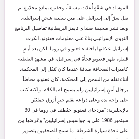
الموساد في شقّةٍ أُعدّت مسبقاً، وحقنوه بمادةٍ مخدّرةٍ ثم
نقل سرّاً إلى إسرائيل على متن سفينة شحنٍ إسرائيلية.
وبعد نشر صحيفة صنداي تايمز البريطانية تفاصيل البرنامج
النووي الإسرائيلي بناءً على معلومات فعنونو، أنكرت
إسرائيل علاقتها باختفاء فعنونو في روما. لكن بعد أيامٍ
قليلةٍ، ظهر فعنونو فجأةً في إسرائيل، في مشهدٍ التقطته
كاميرات الصحافة صدفةً عندما كان يُنقَل إلى المحكمة.
أثناء نقله من السجن إلى المحكمة، كان فعنونو محاطاً
برجال أمنٍ إسرائيليين ولم يسمح له بالكلام. ولكنه كتب
على راحة يده وعلى ذراعه بقلم حبرٍ أزرق جملتَيْن
بالإنجليزية: “مردخاي فعنونو اختُطف في روما في 30
سبتمبر 1986 على يد جواسيس إسرائيليين” وعَرَضَها مِن
على نافذة سيارة الشرطة، ما سمح للصحفيين بتصوير