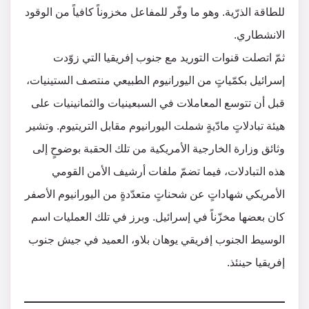
للطاقة الذرّية. وهو ما وفّر للمفاعل مخزوناً كافياً من الوقود
الانشطاري.
ثمّ اتصلت قنوات التوريد مع جنوب إفريقيا التي زوّدت
إسرائيل بكمّياتٍ من اليورانيوم الطبيعي منتصف الستينيات،
قبل أن تتوسع المعاملات في السبعينيات والثمانينيات على
هيئة تبادلاتٍ مادّيةٍ شملت اليورانيوم مقابل التريتيوم. وتشير
وثائق وزارة الخارجية الأمريكية من تلك الحقبة بوضوحٍ إلى
هذه التبادلات، فيما تضمّ ملفات أرشيف الأمن القومي
الأمريكي شهاداتٍ عن شحناتٍ متعدّدةٍ من اليورانيوم الأصفر
كان بعضها مخزّناً في إسرائيل. وبرز في تلك العمليات اسم
الوسيط الجنوب إفريقي يوهان بلاو، العميد في جيش جنوب
إفريقيا حينئذ.