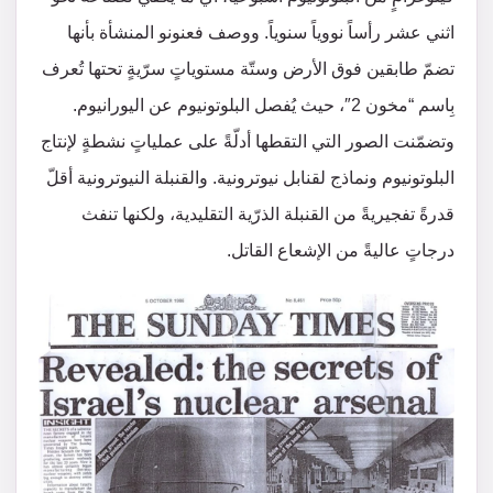
اثني عشر رأساً نووياً سنوياً. ووصف فعنونو المنشأة بأنها
تضمّ طابقين فوق الأرض وستّة مستوياتٍ سرّيةٍ تحتها تُعرف
بِاسم “مخون 2″، حيث يُفصل البلوتونيوم عن اليورانيوم.
وتضمّنت الصور التي التقطها أدلّةً على عملياتٍ نشطةٍ لإنتاج
البلوتونيوم ونماذج لقنابل نيوترونية. والقنبلة النيوترونية أقلّ
قدرةً تفجيريةً من القنبلة الذرّية التقليدية، ولكنها تنفث
درجاتٍ عاليةً من الإشعاع القاتل.