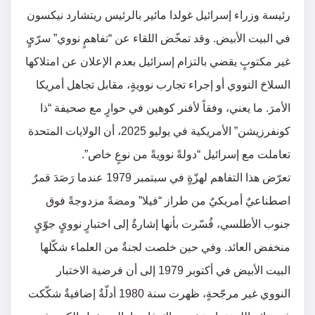
رئيسة وزراء إسرائيل غولدا مائير بالرئيس ريتشارد نيكسون
في البيت الأبيض. وقد تمخّض اللقاء عن “تفاهمٍ نووي” سرّيٍ
غير مكتوبٍ يقضي بالتزام إسرائيل بعدم الإعلان عن امتلاكها
السلاحَ النووي أو إجراء تجارب نوويةٍ، مقابل تجاهل أمريكا
الأمرَ. ما يعني، وفقاً لأفنر كوهين في حوارٍ مع صحيفة “ذا
كونفرزيشن” الأمريكية في يوليو 2025، أن الولايات المتحدة
تعاملت مع إسرائيل “دولةً نوويةً من نوعٍ خاص”.
تعرّض هذا التفاهم لهزّةٍ في سبتمبر 1979 عندما رَصَدَ قمرٌ
اصطناعيٌ أمريكيٌ من طراز “فيلا” ومضةً مزدوجةً فوق
جنوب الأطلسي، فُسّرت بأنها إشارةٌ إلى اختبارٍ نوويٍ جوّيٍ
منخفض العائد. وفي حين خلصت لجنةٌ من العلماء شكّلها
البيت الأبيض في أكتوبر 1979 إلى أن فرضية الاختبار
النووي غير مرجّحةٍ، ظهرت سنة 1980 أدلّةٌ إضافيةٌ شكّكت