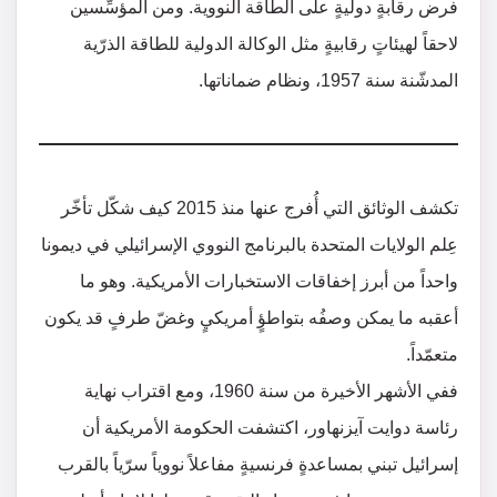
فرض رقابةٍ دوليةٍ على الطاقة النووية. ومن المؤسِّسين
لاحقاً لهيئاتٍ رقابيةٍ مثل الوكالة الدولية للطاقة الذرّية
المدشّنة سنة 1957، ونظام ضماناتها.
تكشف الوثائق التي أُفرج عنها منذ 2015 كيف شكّل تأخّر
عِلم الولايات المتحدة بالبرنامج النووي الإسرائيلي في ديمونا
واحداً من أبرز إخفاقات الاستخبارات الأمريكية. وهو ما
أعقبه ما يمكن وصفُه بتواطؤٍ أمريكيٍ وغضّ طرفٍ قد يكون
متعمّداً.
ففي الأشهر الأخيرة من سنة 1960، ومع اقتراب نهاية
رئاسة دوايت آيزنهاور، اكتشفت الحكومة الأمريكية أن
إسرائيل تبني بمساعدةٍ فرنسيةٍ مفاعلاً نووياً سرّياً بالقرب