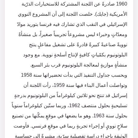
1960 صادرةً عن اللجنة المشتركة للاستخبارات الذرّية
الأمريكية (جايك). خلصت اللجنة إلى أن المشروع النووي
الإسرائيلي في النقب الذي تشارك فيه فرنسا بتوريد موادّ
ومعدّاتٍ وخبراء ليس مشروعاً تجريبياً صغيراً، بل منشأةً
نوويةً صناعيةً كبيرةً قادرةً على تشغيل مفاعلٍ ينتج
البلوتونيوم بكمّياتٍ كافيةٍ لإنتاج أسلحةٍ نووية. مع وجود
منشأةٍ موازيةٍ لمعالجة البلوتونيوم قرب بئر السبع.
وبحسب جداول التنفيذ التي بدأت تحضيراتها سنة 1958
وتواصلت أعمال البناء فيها سنة 1959، رأت اللجنة أن
إسرائيل قد تنتج نحو ثلاثين كيلوغراماً من البلوتونيوم بدرجةٍ
تسليحيةٍ بحلول منتصف 1962، وربما ستّين كيلوغراماً سنوياً
بحلول سنة 1963. وهو ما يضعها في موقعٍ يمكّنها من تصنيع
سلاحٍ نوويٍ أو إجراء تجربةٍ ربما في موقعٍ فرنسي. فأوصت
الوثيقة بإجراء دراسةٍ تفصيليةٍ سرّيةٍ، مشيرةً إلى حساسية