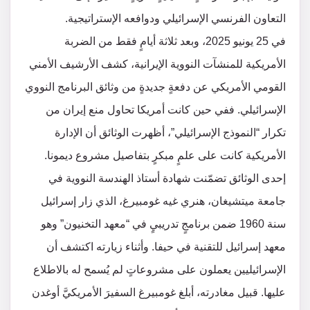
التعاون الفرنسي الإسرائيلي ودوافعه الإستراتيجية.
في 25 يونيو 2025، وبعد ثلاثة أيامٍ فقط من الضربة
الأمريكية للمنشآت النووية الإيرانية، كشف الأرشيف الأمني
القومي الأمريكي عن دفعةٍ جديدةٍ من وثائق البرنامج النووي
الإسرائيلي. ففي حين كانت أمريكا تحاول منع إيران من
تكرار “النموذج الإسرائيلي”، أظهرت الوثائق أن الإدارة
الأمريكية كانت على علمٍ مبكرٍ بتفاصيل مشروع ديمونا.
إحدى الوثائق تضمّنت شهادة أستاذ الهندسة النووية في
جامعة ميتشيغان، هنري غيه غومبيرغ، الذي زار إسرائيل
سنة 1960 ضمن برنامجٍ تدريبيٍ في “معهد التخنيون” وهو
معهد إسرائيل للتقنية في حيفا. وأثناء زيارته اكتشف أن
الإسرائيليين يعملون على مشروعاتٍ لم يُسمح له بالاطلاع
عليها. قبيل مغادرته، أبلغ غومبيرغ السفيرَ الأمريكيَّ أوغدن