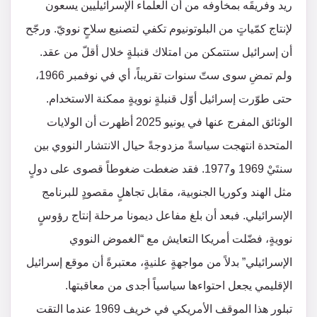
ريد وفريقَه بمخاوفه من أن العلماء الإسرائيليين يسعون
لإنتاج كمّياتٍ من البلوتونيوم تكفي لتصنيع سلاحٍ نوويّ. ورجّح
أن إسرائيل ستتمكن من امتلاك قنبلةٍ خلال أقلّ من عقد.
ولم تمضِ سوى ستّ سنوات تقريباً، أي في نوفمبر 1966،
حتى طوّرت إسرائيل أوّل قنبلةٍ نوويةٍ ممكنة الاستخدام.
الوثائق المفرج عنها في يونيو 2025 أظهرت أن الولايات
المتحدة انتهجت سياسةً مزدوجةً حيال الانتشار النووي بين
سنتَيْ 1969 و1977. فقد ضغطت ضغوطاً قصوى على دولٍ
مثل الهند وكوريا الجنوبية، مقابل تجاهلٍ مقصودٍ للبرنامج
الإسرائيلي. فبعد أن بلغ مفاعل ديمونا مرحلة إنتاج رؤوسٍ
نوويةٍ، فضّلت أمريكا التعايش مع “الغموض النووي
الإسرائيلي” بدلاً من مواجهةٍ علنيةٍ، معتبرةً أن موقع إسرائيل
الإقليمي يجعل احتواءها سياسياً أجدى من معاقبتها.
تبلور هذا الموقف الأمريكي في خريف 1969 عندما التقت