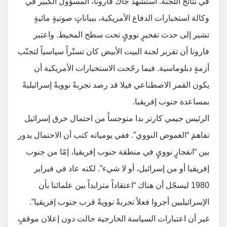
في نتائج اللجنة. استشهد جاك فارونا، المسؤول الكبير في
وكالة استخبارات الدفاع الأمريكية، ببياناتٍ صوتيةٍ مائيةٍ
تشير إلى حدث تفجيرٍ نوويٍ تحت سطح المحيط. واعتبر
فارونا أن تقرير لجنة البيت الأبيض كان تستّراً سياسياً لتجنّب
أزمةٍ دبلوماسية. فيما رجّحت الاستخبارات الأمريكية أن
يكون القمر الاصطناعي فيلا قد رصد تجربةً نوويةً إسرائيليةً
بمساعدة جنوب إفريقيا.
الرئيس جيمي كارتر بدا متوجساً من احتمال خرق إسرائيل
تفاهمَ “الغموض النووي”. ففي يومياته كتب أن الاحتمال يدور
بين “انفجارٍ نوويٍ في منطقة جنوب إفريقيا، إمّا من جنوب
إفريقيا أو من إسرائيل، أو لا شيء”. لكنه عاد في فبراير
1980 ليسجّل أن هناك “اعتقاداً متزايداً بين علمائنا بأن
الإسرائيليين أجروا فعلاً تجربةً نوويةً قرب جنوب إفريقيا”.
غير أن اعتبارات السياسة الخارجية حالت دون إعلان موقفٍ