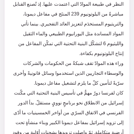
النظر في طبيعة الموادّ التي اعتمدت عليها. إذ تُصنع القنابل
مباشرةً من البلوتونيوم 239 المنتَج في مفاعل ديمونا،
والتريتيوم المستخدَم لتعزيز العائد التفجيري. بينما تأتي
المواد المساندة مثل اليورانيوم الطبيعي والماء الثقيل
والليثيوم 6 لتشكّل البنية التحتية التي تمكّن المفاعل من
إنتاج البلوتونيوم بكفاءة.
وراء هذه الموادّ تقف شبكةٌ من الحكومات والشركات
والوسطاء التجاريين الذين استخدموا وسائل قانونيةً وأخرى
سرّيةً لتأمين كلّ ما يلزم لتشغيل مفاعل ديمونا.
كان لفرنسا دورٌ مهمٌّ في تأسيس البنية التحتية التي مكّنت
إسرائيل من الانطلاق نحو برنامجٍ نوويٍ مستقلّ. بدأ الدور
الفرنسي في الاتفاق السرّي من أواخر الخمسينيات ما أدّى
إلى تزويد إسرائيل بمفاعل ديمونا الكبير وبناء منشأةٍ تحت
أرضيةٍ متكاملة. ثمّ واصلت تزويدها بشحناتٍ أوّليةٍ من وقود