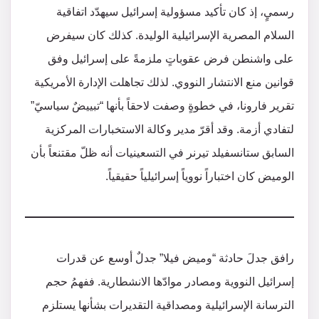
رسميٍ، إذ كان تأكيد مسؤولية إسرائيل سيهدّد اتفاقية
السلام المصرية الإسرائيلية الوليدة. كذلك كان سيفرض
على واشنطن فرض عقوباتٍ ملزمةً على إسرائيل وفق
قوانين منع الانتشار النووي. لذلك تجاهلت الإدارة الأمريكية
تقرير فارونا، في خطوةٍ وصفت لاحقاً بأنها “تبييضٌ سياسيّ”
لتفادي أزمة. وقد أقرّ مدير وكالة الاستخبارات المركزية
السابق ستانسفيلد تيرنر في التسعينيات أنه ظلّ مقتنعاً بأن
الوميض كان اختباراً نووياً إسرائيلياً حقيقياً.
رافق جدلَ حادثة “وميض فيلا” جدلٌ أوسع عن قدرات
إسرائيل النووية ومصادر موادّها الانشطارية. ففهمُ حجم
الترسانة الإسرائيلية ومصداقية التقديرات بشأنها يستلزم