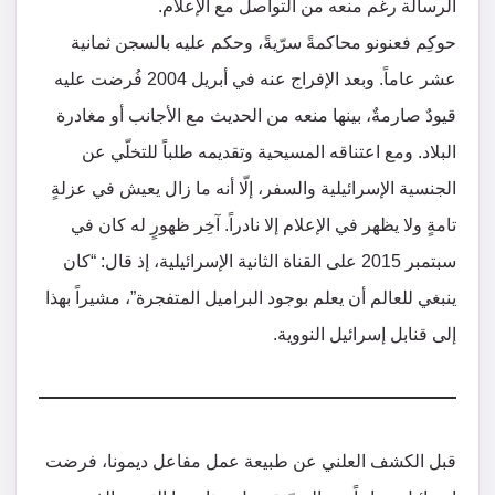
الرسالة رغم منعه من التواصل مع الإعلام.
حوكِم فعنونو محاكمةً سرّيةً، وحكم عليه بالسجن ثمانية
عشر عاماً. وبعد الإفراج عنه في أبريل 2004 فُرضت عليه
قيودٌ صارمةٌ، بينها منعه من الحديث مع الأجانب أو مغادرة
البلاد. ومع اعتناقه المسيحية وتقديمه طلباً للتخلّي عن
الجنسية الإسرائيلية والسفر، إلّا أنه ما زال يعيش في عزلةٍ
تامةٍ ولا يظهر في الإعلام إلا نادراً. آخِر ظهورٍ له كان في
سبتمبر 2015 على القناة الثانية الإسرائيلية، إذ قال: “كان
ينبغي للعالم أن يعلم بوجود البراميل المتفجرة”، مشيراً بهذا
إلى قنابل إسرائيل النووية.
قبل الكشف العلني عن طبيعة عمل مفاعل ديمونا، فرضت