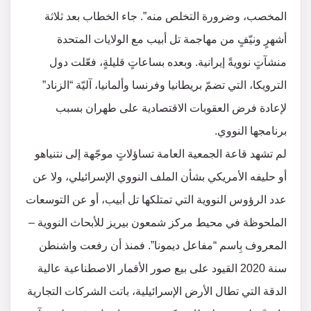
المخصب، وضرورة التخلص منه”. جاء الخطاب بعد ثلاثة
أشهرٍ ونيّفٍ من مهاجمة تل أبيب مع الولايات المتحدة
منشآتٍ نوويةً إيرانية. وبعده بساعاتٍ قليلةٍ، فعّلت دول
الترويكا، التي تضمّ بريطانيا وفرنسا وألمانيا، آليّة “الزناد”
لإعادة فرض العقوبات الاقتصادية على طهران بسبب
برنامجها النووي.
لم تشهد قاعة الجمعية العامة تساؤلاتٍ موجّهة إلى نتنياهو
أو حليفه الأمريكي بشأن الملف النووي الإسرائيلي، ولا عن
عدد الرؤوس النووية التي تمتلكها تل أبيب، أو عن التوسعات
الملحوظة في محيط مركز شمعون بيريز للأبحاث النووية –
المعروف بِاسم “مفاعل ديمونا”. فمنذ أن رفعت واشنطن
سنة 2020 القيود على بيع صور الأقمار الاصطناعية عالية
الدقة التي تطال الأرض الإسرائيلية، باتت الشركات التجارية