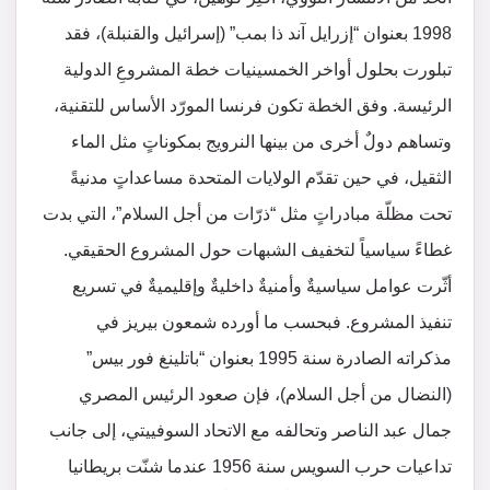
1998 بعنوان “إزرايل آند ذا بمب” (إسرائيل والقنبلة)، فقد
تبلورت بحلول أواخر الخمسينيات خطة المشروعِ الدولية
الرئيسة. وفق الخطة تكون فرنسا المورّد الأساس للتقنية،
وتساهم دولٌ أخرى من بينها النرويج بمكوناتٍ مثل الماء
الثقيل، في حين تقدّم الولايات المتحدة مساعداتٍ مدنيةً
تحت مظلّة مبادراتٍ مثل “ذرّات من أجل السلام”، التي بدت
غطاءً سياسياً لتخفيف الشبهات حول المشروع الحقيقي.
أثّرت عوامل سياسيةٌ وأمنيةٌ داخليةٌ وإقليميةٌ في تسريع
تنفيذ المشروع. فبحسب ما أورده شمعون بيريز في
مذكراته الصادرة سنة 1995 بعنوان “باتلينغ فور بيس”
(النضال من أجل السلام)، فإن صعود الرئيس المصري
جمال عبد الناصر وتحالفه مع الاتحاد السوفييتي، إلى جانب
تداعيات حرب السويس سنة 1956 عندما شنّت بريطانيا