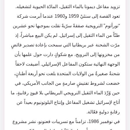
تزويد مفاعل ديمونا بالماء الثقيل، المادّة الحيوية لتشغيله.
تعود القصة إلى سنتَيْ 1959 و1960 عندما أبرمت شركة
“نورأتوم” النرويجية صفقةً سرّيةً نقلت بموجبها نحو عشرين
طنّاً من الماء الثقيل إلى إسرائيل. لم يكن البيع مباشراً، إذ
مرّت الشحنة عبر بريطانيا التي سمحت بإعادة تصدير فائضٍ
من مخزونها إلى النرويج، مع شكوكٍ دارت حول علمها بأن
الوجهة النهائية ستكون المفاعل الإسرائيلي. أضيفت لاحقاً
شحنةٌ صغيرةٌ من الولايات المتحدة بلغت نحو أربعة أطنانٍ،
خضعت لشروط تفتيشٍ صارمةٍ من الجانب الأمريكي، في
حين وُرِّدَ الماء الثقيل النرويجي البريطاني بلا قيودٍ رقابيةٍ، ما
أتاح لإسرائيل تشغيل المفاعل وإنتاج البلوتونيوم بعيداً عن
رقابةٍ دوليةٍ فعّالة.
في نوفمبر 1986، تزامناً مع تسريبات فعنونو، نشر مشروع