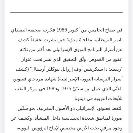
في صباح الخامس من أكتوبر 1986 فجّرت صحيفة الصنداي
تايمز البريطانية مفاجأةً مدوّيةً حين نشرت تحقيقاً كشف
عن أسرار البرنامج النووي الإسرائيلي بعد أكثر من ثلاثة
عقودٍ من الغموض. وثّق التحقيق الذي نشر تحت عنوان
“ريفيلد: ذا سيكريتس أوف إزرايل نيوكليَر أرسنال” (كشف
أسرار الترسانة النووية الإسرائيلية) شهادة مردخاي فعنونو،
الفنّي الذي عمل بين سنتَيْ 1975 و1985 في مركز النقب
للأبحاث النووية في ديمونا.
التقط فعنونو، الإسرائيلي ذو الأصول المغربية، نحو ستّين
صورةً لمناطق شديدة الحساسية داخل المنشأة. وكشف عن
وجود مرفقٍ تحت الأرض مخصصٍ لإنتاج الرؤوس النووية،