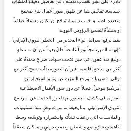
قادرةً على نشر لقطاتٍ تكشف عن تفاصيل دقيقةٍ لمنشآتٍ
حساسة. تمخّض هذا عن ظهور صور أعمال بناءٍ ضخمةٍ
متعددة الطوابق قرب ديمونا، يُرجّح أن تكون مفاعلاً إضافياً
أو منشأةً لتجميع الرؤوس النووية.
بينما ترفع إسرائيل لواء التحذير من “الخطر النووي الإيراني”،
فإنها تملك برنامجاً نووياً غامضاً ظلّ بعيداً عن أيّ مساءلةٍ
دوليةٍ منذ عقودٍ، في حين فتحت جبهات صراعٍ ممتدّةً على
أكثر من ساحةٍ إقليمية. غير أن الصورة بدأت تتضح أكثر مع
توالي التسريبات ورفع السرّية عن وثائق استخباراتيةٍ
أمريكيةٍ مؤخراً، فضلاً عن دور صور الأقمار الاصطناعية
المتزايد في كشف المستور. بهذا يبرز الحديث عن البرنامج
النووي الإسرائيلي، بما يحيط به من غموضٍ منذ الستينيات،
والملابسات التي رافقت نشأته واستمراره وتوسّعه وسط
تفاهماتٍ سرّيةٍ مع واشنطن وصمتٍ دوليٍ ربما كان متعمّداً.