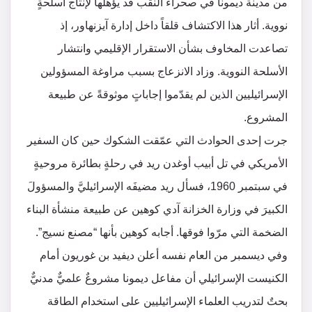
من مدينة ديمونا في صحراء النقب قد يؤهلها لإنتاج أسلحةٍ
نووية. أثار هذا الاكتشاف قلقاً داخل إدارة آيزنهاور، إذ
تصاعدت المخاوف بشأن الاستقرار الإقليمي وانتشار
الأسلحة النووية. وزاد الانزعاج بسبب مراوغة المسؤولين
الإسرائيليين الذين لم يقدّموا إجاباتٍ موثوقةً عن طبيعة
المشروع.
جرت إحدى الحوادث التي عمّقت الشكوك حين كان السفير
الأمريكي في تل أبيب أوغدن ريد في رحلةٍ بطائرة مروحيةٍ
في سبتمبر 1960، فسأل ريد مضيفَه الإسرائيليَّ والمسؤولَ
الكبيرَ في وزارة الخزانة آدي كوهين عن طبيعة منشأة البناء
الضخمة التي مرّوا فوقها. أجابه كوهين بأنها “مصنع نسيج”.
وفي ديسمبر من العام نفسه أعلن ديفيد بن غوريون أمام
الكنيست الإسرائيلي أن مفاعل ديمونا مشروعٌ علميٌّ مدنيٌّ
بحتٌ لتدريب العلماء الإسرائيليين على استخدام الطاقة