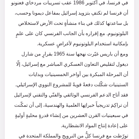
في فرنسا، في أكتوبر 1986 عقب تسريبات مردخاي فعنونو
أن فرنسا لم تكتفِ بتزويد إسرائيل بمفاعل ديمونا وحسب،
بل ساعدتها كذلك في بناء منشأةٍ تحت الأرض لاستخلاص
البلوتونيوم. مع إقراره بأن الجانب الفرنسي كان على علمٍ
بإمكانية استخدام البلوتونيوم لأغراضٍ عسكرية.
ومع أن باريس غيّرت نهجها سنة 1965 بقرارٍ من شارل
ديغول لتقليص التعاون العسكري المباشر مع إسرائيل، إلّا
أن المرحلة المبكرة بين أواخر الخمسينيات وبدايات
الستينيات شكّلت دفعةً قويةً للمشروع النووي الإسرائيلي.
فقد أتاح الدعم الفرنسي الوثائقي والفنّي والتقني لإسرائيل
أن تراكِمَ تدريجياً خبراتِها العلميةَ والهندسيةَ، إلى أن تمكّنت
في سبعينيات القرن العشرين من إنشاء قدرةٍ محليةٍ أوليةٍ
على إعادة إنتاج المواد الانشطارية.
تورّطت مع فرنسا كلٌّ من النرويج والمملكة المتحدة في