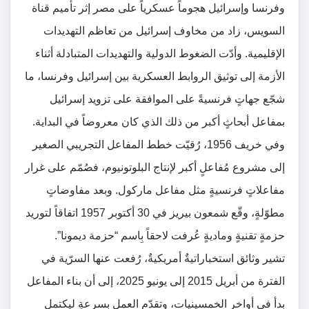
وفرنسا وإسرائيل هجوماً عسكرياً على مصر إثر تأميم قناة
السويس، زاد من مخاوف إسرائيل من تعاظم التهديدات
الإقليمية. وأدّت الضغوط الدولية والتهديدات المتبادلة أثناء
الأزمة إلى توثيق الروابط العسكرية بين إسرائيل وفرنسا، ما
شجّع جهاتٍ فرنسيةً على الموافقة على تزويد إسرائيل
بمفاعل أبحاثٍ أكبر من ذلك الذي كان معروضاً في البداية.
وفي خريف 1956، رُقيّت خطط المفاعل التجريبي الصغير
إلى مشروع مُفاعلٍ أكبر لإنتاج البلوتونيوم، فصُمّم على غرار
مفاعلاتٍ فرنسيةٍ مثل مفاعل ماركول. وبعد مفاوضاتٍ
مطوّلةٍ، وقّع شمعون بيريز في 30 أكتوبر 1957 اتفاقاً لتوريد
حزمةٍ تقنيةٍ وماديةٍ عُرفت لاحقاً بِاسم “حزمة ديمونا”.
تشير وثائق استخباراتيةٌ أمريكيةٌ، رُفعت عنها السرّية في
الفترة من أبريل 2015 إلى يونيو 2025، إلى أن بناء المفاعل
بدأ في أواخر الخمسينيات، وتقدّم العمل بسرعةٍ ليكتمل