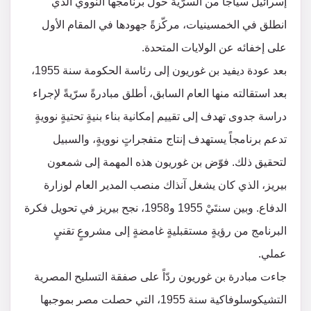
إسرائيل سياجاً من السرّية حول برنامجها النووي الذي
انطلق في الخمسينيات، مركّزةً جهودها في المقام الأول
على إخفائه عن الولايات المتحدة.
بعد عودة ديفيد بن غوريون إلى رئاسة الحكومة سنة 1955،
بعد استقالته منها العام السابق، أطلق مبادرةً سرّيةً لإجراء
دراسة جدوى تهدف إلى تقييم إمكانية بناء بنيةٍ تحتيةٍ نوويةٍ
تدعم برنامجاً يستهدف إنتاج متفجراتٍ نوويةٍ، والسبيل
لتحقيق ذلك. فوّض بن غوريون هذه المهمة إلى شمعون
بيريز، الذي كان يشغل آنذاك منصب المدير العام لوزارة
الدفاع. وبين سنتَيْ 1955 و1958، نجح بيريز في تحويل فكرة
البرنامج من رؤيةٍ مستقبليةٍ غامضةٍ إلى مشروعٍ تقنيٍ
عملي.
جاءت مبادرة بن غوريون ردّاً على صفقة التسليح المصرية
التشيكوسلوفاكية سنة 1955، التي حصلت مصر بموجبها