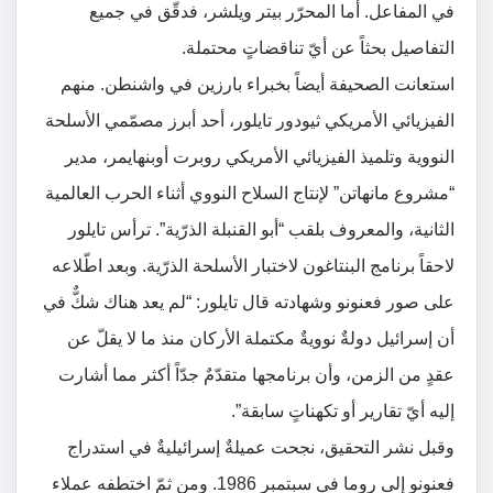
في المفاعل. أما المحرّر بيتر ويلشر، فدقّق في جميع
التفاصيل بحثاً عن أيّ تناقضاتٍ محتملة.
استعانت الصحيفة أيضاً بخبراء بارزين في واشنطن. منهم
الفيزيائي الأمريكي ثيودور تايلور، أحد أبرز مصمّمي الأسلحة
النووية وتلميذ الفيزيائي الأمريكي روبرت أوبنهايمر، مدير
“مشروع مانهاتن” لإنتاج السلاح النووي أثناء الحرب العالمية
الثانية، والمعروف بلقب “أبو القنبلة الذرّية”. ترأس تايلور
لاحقاً برنامج البنتاغون لاختبار الأسلحة الذرّية. وبعد اطّلاعه
على صور فعنونو وشهادته قال تايلور: “لم يعد هناك شكٌّ في
أن إسرائيل دولةٌ نوويةٌ مكتملة الأركان منذ ما لا يقلّ عن
عقدٍ من الزمن، وأن برنامجها متقدّمٌ جدّاً أكثر مما أشارت
إليه أيّ تقارير أو تكهناتٍ سابقة”.
وقبل نشر التحقيق، نجحت عميلةٌ إسرائيليةٌ في استدراج
فعنونو إلى روما في سبتمبر 1986. ومن ثمّ اختطفه عملاء