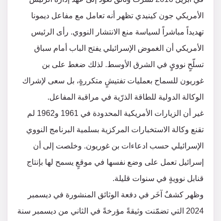
الأمريكي جون كينيدي تظهر أنه تعامل مع مفاعل ديمونا
تهديداً مباشراً لسياسة منع الانتشار النووي. رأى الرئيس
الأمريكي أن الغموض الإسرائيلي يفتح الباب أمام سباق
تسلّحٍ نوويٍ في الشرق الأوسط. لذلك ضغط على بن
غوريون للسماح بعمليات تفتيشٍ متكررةٍ، بل سعى لإشراك
الوكالة الدولية للطاقة الذرّية في مراقبة المفاعل.
غير أن الزيارات الأمريكية المحدودة في 1961 و1962 لم
تقنع وكالة الاستخبارات المركزية بسلمية البرنامج النووي
الإسرائيلي حسب ادعاءات بن غوريون. وخلصت إلى أن
إسرائيل تعمل على وضع نفسها في موقعٍ يسمح لها بإنتاج
قنابل نوويةٍ في سنوات قليلة.
وظهر كشفٌ آخَر في دفعة الوثائق المنشورة في ديسمبر
2024 التي تضمّنت وثيقةً مؤرخةً في الثاني من ديسمبر سنة