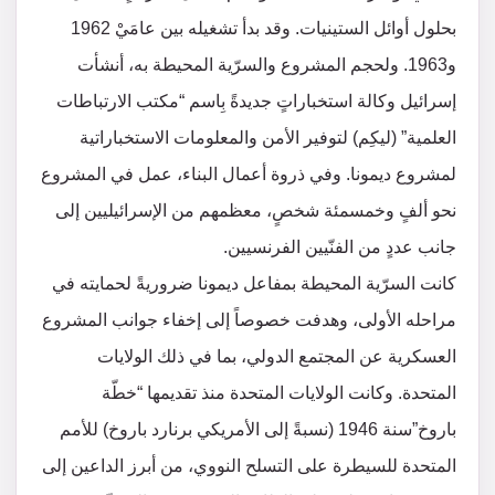
بحلول أوائل الستينيات. وقد بدأ تشغيله بين عامَيْ 1962
و1963. ولحجم المشروع والسرّية المحيطة به، أنشأت
إسرائيل وكالة استخباراتٍ جديدةً بِاسم “مكتب الارتباطات
العلمية” (ليكِم) لتوفير الأمن والمعلومات الاستخباراتية
لمشروع ديمونا. وفي ذروة أعمال البناء، عمل في المشروع
نحو ألفٍ وخمسمئة شخصٍ، معظمهم من الإسرائيليين إلى
جانب عددٍ من الفنّيين الفرنسيين.
كانت السرّية المحيطة بمفاعل ديمونا ضروريةً لحمايته في
مراحله الأولى، وهدفت خصوصاً إلى إخفاء جوانب المشروع
العسكرية عن المجتمع الدولي، بما في ذلك الولايات
المتحدة. وكانت الولايات المتحدة منذ تقديمها “خطّة
باروخ”سنة 1946 (نسبةً إلى الأمريكي برنارد باروخ) للأمم
المتحدة للسيطرة على التسلح النووي، من أبرز الداعين إلى