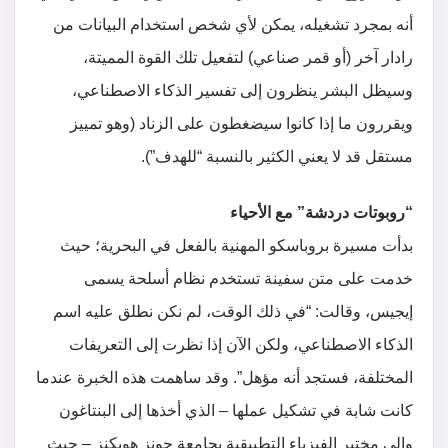
أنه بمجرد تشغيله، يمكن لأي شخص استخدام البيانات من
رادار آخر (أو قمر صناعي) لتفعيل تلك القوة المميتة،
وسيظل البشر ينظرون إلى تفسير الذكاء الاصطناعي،
ويقررون ما إذا كانوا سيضغطون على الزناد (وهو تمييز
مستقل قد لا يعني الكثير بالنسبة “للهدف”).
“روبوتات دردشة” مع الأحياء
بدأت مسيرة بروباسكو المهنية بالفعل في البحرية؛ حيث
خدمت على متن سفينة تستخدم نظام أسلحة يسمى
إيجيس، وقالت: “في ذلك الوقت، لم نكن نطلق عليه اسم
الذكاء الاصطناعي، ولكن الآن إذا نظرت إلى التعريفات
المختلفة، فستجد أنه مؤهل”. وقد ساهمت هذه الخبرة عندما
كانت شابة في تشكيل عملها – الذي أخذها إلى البنتاغون
وإلى مختبر الفيزياء التطبيقية بجامعة جونز هوبكنز – حيث