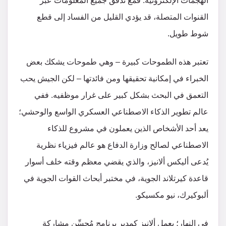
الهجمات الإلكترونية: فمع تدفق جميع المعلومات عبر
القنوات المتصلة، قد يؤدي القليل من الفساد إلى قطع
شوط طويل.
تعتبر هذه الطموحات كبيرة – وهي طموحات يشكك بعض
الخبراء في إمكانية تحقيقها ومن فائدتها – لكن الجيش يحب
التعمق في البحث بشكل كبير على غرار موظفيه. ففي
عالم تطوير الذكاء الاصطناعي العسكري الواسع والوحشي؛
يعد أحد الأشخاص الذين يعملون في مشروع للذكاء
الاصطناعي لصالح وزارة الدفاع هو عالم فيزياء نظرية
يُدعى أليكس ألانيز، والذي يقضي معظم وقته خلف أسوار
قاعدة كيرتلاند الجوية، في مختبر أبحاث القوات الجوية في
ألبوكيرك، نيو مكسيكو.
في النهار؛ يعمل ألانيز كمدير برنامج مُحسِّن مشاركة