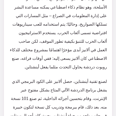
الأسلحة، وهو نظام ذكاء اصطناعي يمكنه مساعدة البشر
على إدارة المعلومات في الصراع – مثل المسارات التي
تسلكها الصواريخ، وحاليًا؛ يتم استخدامه للعب سيناريوهات
افتراضية تسمى ألعاب الحرب. يستخدم الاستراتيجيون
ألعاب الحرب للتنبؤ بكيفية تطور الموقف، لكن صاحب
العمل في ألانيز أبدى مؤخرًا اهتمامًا بمشروع مختلف للذكاء
الاصطناعي كان ألانيز يسعى إليه: ففي أوقات فراغه، صنع
روبوت دردشة يحاول التحدث مثلما يفعل أينشتاين.
لصنع تقنية أينشتاين، حصل ألانيز على الكود البرمجي الذي
يشغل برنامج الدردشة الآلي المتاح بشكل مفتوح عبر
الإنترنت، وقام بتحسين أجزائه الداخلية، ثم صنع 101 نسخة
منه. بعد ذلك، قام ببرمجة وتدريب كل نسخة لتكون خبيرة
في جانب واحد من حياة أينشتاين، بحيث كان أحد الروبوتات