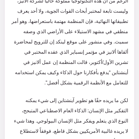
الرغم من أن هذه التكنولوجيا مملوكة حاليًا لشركة ألانيز،
وليست تابعة لمختبر أبحاث القوات الجوية، ولا أحد يعرف
تطبيقاتها النهائية، فإن المنظمة مهتمة باستعراضها، وهو أمر
منطقي في مشهد الاستيلاء على الأراضي الذي وصفه
سميث. وفي منشور على موقع لينكد إن للترويج لمحاضرة
ألقاها ألانيز في مؤتمر إنسباير الذي عقده المختبر في
تشرين الأول/أكتوبر، قالت المنظمة إن عمل ألانيز في
أينشتاين “يدفع بأفكارنا حول الذكاء وكيف يمكن استخدامه
للتعامل مع الأنظمة الرقمية بشكل أفضل”.
لكن ما يريده حقًا هو تطوير آينشتاين إلى شيء يمكنه
التفكير مثل الإنسان: الذكاء العام الاصطناعي المتبجح،
النوع الذي يتعلم ويفكر مثل الإنسان البيولوجي. وهذا شيء
لا يريده غالبية الأمريكيين بشكل قاطع، فوفقاً لاستطلاع