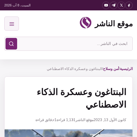
نتقل
السبت، 8 آب 2026
لى
موقع الناشر
لمحتوى
القائمة
ابحث
في
موقع
الناشر
الرئيسية
/
أمن وسلاح
/
البنتاغون وعسكرة الذكاء الاصطناعي
البنتاغون وعسكرة الذكاء
الاصطناعي
كانون الأول 13, 2023
موقع الناشر
1,131
قراءة
1 دقائق قراءة