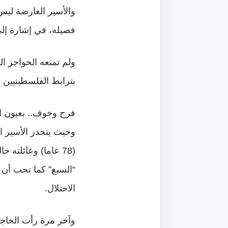
والأسير العارضة ليس
فصيله، في إشارة إلى 
ولم تمنعه الحواجز ال
بترابط الفلسطينيين و
فرح وخوف.. بعيون ال
وحيث يتحدر الأسير ا
(78 عاما) وعائلته
“السبع” كما تحب أن 
الاحتلال.