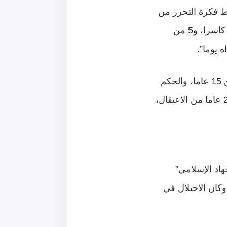
لم يسقط فكرة التحرر من
أجندته، وحاول مرة تلو أخرى حتى نجح، فخرج من باطن الأرض، وتحت جنح الظلام كاسرا، و5 من
 يوما”.
وفي صغره وصف العارضة بالفتى “العنيد والصلب” وهو ما كان سببا باعتقاله وهو ابن 15 عاما، والحكم
عليه بالسجن 4 سنوات عام 1991، ثم اعتقل ثانية بعد تحرره بعامين، ليترجم، بعد 25 عاما من الاعتقال،
هاد الإسلامي”
رة، وكان الاحتلال في