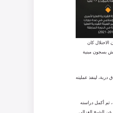
الاحتلال كان
عيش بسجون مبنية
دربة، لينفذ عمليته
، ثم أكمل دراسته
عن الشيخ الغزالي