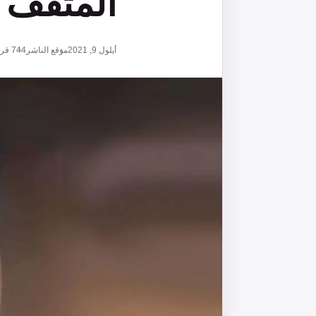
المثقف و
أيلول 9, 2021
موقع الناشر
744
قرا