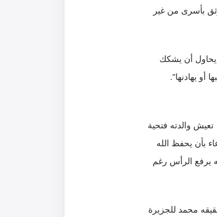
وثق بأسرى من غير
ي يحاول أن يشكك
أو يهادنها”.
تعيش والدته فتحية
اء بأن يحفظ الله
ه يرفع الرأس رغم
نه كانت قبل 4 سنوات، ويقول شقيقه محمد للجزيرة