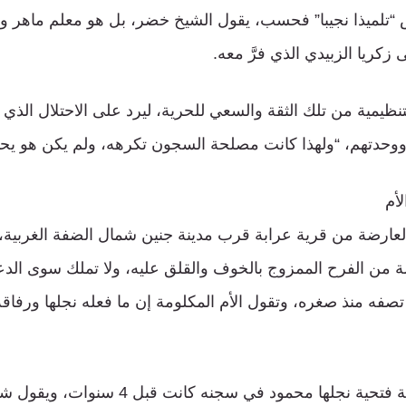
 “تلميذا نجيبا” فحسب، يقول الشيخ خضر، بل هو معلم ماهر 
زكريا الزبيدي الذي فرَّ معه.
تنظيمية من تلك الثقة والسعي للحرية، ليرد على الاحتلال الذ
وحدتهم، “ولهذا كانت مصلحة السجون تكرهه، ولم يكن هو يحبها 
أم
لعارضة من قرية عرابة قرب مدينة جنين شمال الضفة الغربية، 
 حالة من الفرح الممزوج بالخوف والقلق عليه، ولا تملك سوى الدع
تصفه منذ صغره، وتقول الأم المكلومة إن ما فعله نجلها ورفاق
وآخر مرة رأت الحاجة فتحية نجلها محمود في سج