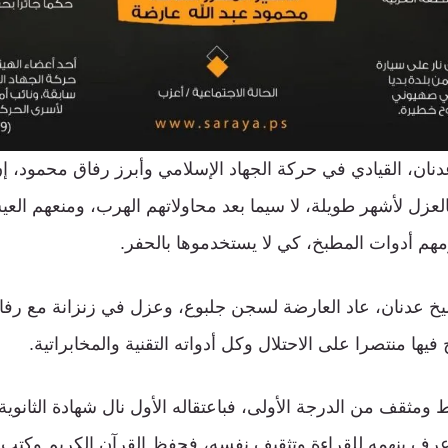
ان، القيادي في حركة الجهاد الإسلامي وأبرز رفاق محمود، إن 
بالعزل لأشهر طويلة، لا سيما بعد محاولاتهم الهرب، ومنعهم ال
م أدوات المطبخ، كي لا يستخدموها بالحفر.
شيخ عدنان، عاد العارضة لسجن جلبوع، وعزل في زنزانة مع رفاق 
فيها منتصرا على الاحتلال وكل أدواته التقنية والمخابراتية.
مثقف من الدرجة الأولى، فباعتقاله الأول نال شهادة الثانوية
عرف بنهمه للقراءة وتثقيف نفسه، فحفظ القرآن الكريم وكتب 