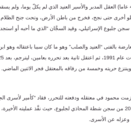
ومحمود العارضة (46 عاما) العقل المدبر والأسير العنيد الذي لم يكلّ يوما، و
جن جلبوع الإسرائيلي، وقيد السجَّان “الذي ما أحبه أو استجداه
ينتزع حريته وخمسة من رفاقه بالمعتقل فجر الاثنين الماضي.
ازمت محمود في معتقله ودفعته للتحرر، فقاد “كأمير لأسرى الج
الفرار مرتين عام 2014 من سجن شطة المحاذي لجلبوع، حيث نفَّذ عمليته الأخي
 وعزله عن الأسرى.