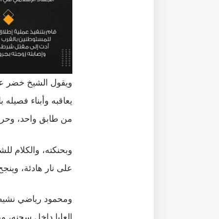
ويقول الشيخ خضر عدن
يعاقبه وأبناء فصيله 
من طابق واحد، وحرمه
وبحنكته، والكلام لل
على نار هادئة، وينجح 
ومحمود رياضي نشيط و
العليا داخل سجنه، و