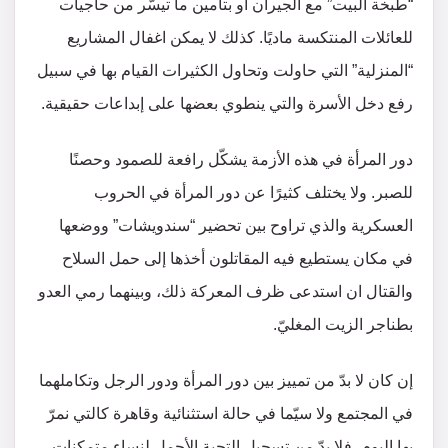
“طبخة البيت” مع الجيران أو بتأمين ما تيسّر من حاجيات
للعائلات المنتكسة ماديًا. كذلك لا يمكن اغفال المشاريع
“المنزلية” التي حاولت وتحاول الكثيرات القيام بها في سبيل
رفع دخل الأسرة والتي ينطوي بعضها على إبداعات حقيقية.
دور المرأة في هذه الأزمة يشكّل رافعة للصمود وحصنًا
للصبر. ولا يختلف كثيرًا عن دور المرأة في الحروب
العسكرية والذي تراوح بين تحضير “سندويشات” ووضعها
في مكان يستطيع فيه المقاتلون أخذها إلى حمل السلاح
والقتال ان استدعى ظرف المعركة ذلك، وبينهما رمي العدو
بطناجر الزيت المغليّ.
إن كان لا بدّ من تمييز بين دور المرأة ودور الرجل وتكاملهما
في المجتمع ولا سيّما في حالة استثنائية وقاهرة كالتي نمرّ
بها اليوم، فلا بدّ من تسجيل التحية الأجمل لنساء متمكنات