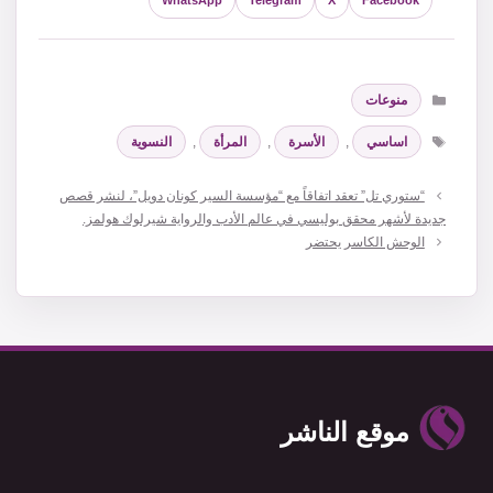
WhatsApp
Telegram
X
Facebook
التصنيفات
منوعات
الوسوم
اساسي
,
الأسرة
,
المرأة
,
النسوية
“ستوري تل” تعقد اتفاقاً مع “مؤسسة السير كونان دويل”، لنشر قصص
جديدة لأشهر محقق بوليسي في عالم الأدب والرواية شيرلوك هولمز.
الوحش الكاسر يحتضر
موقع الناشر