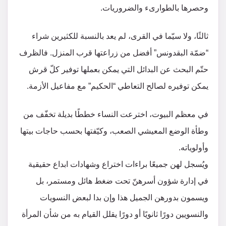
وحصرها بالطوارىء والضروريات.
ثالثًا، ولا سيّما في القرى، لم يعد بالنسبة للكثيرين شراء
“ضمّة البقدونس” أفضل من زراعتها قرب المنزل. فالظرف
حتّم البحث عن البدائل التي يمكن بعملها توفير كلّ قرش
يمكن توفيره لصالح التعاطي “الحكيم” مع مفاعيل الأزمة.
في معظم البيوت، اخترعت النساء خططًا بديلة تخفّف من
وطأة الوضع المعيشي الصعب، وكيّفتها بحسب حاجات بيتها
وأولوياته.
ويُسجل لهن جميعًا براءات اختراع وشهادات ابداع حقيقية
في إدارة شؤون أسرهنّ تحت ضغط هائل ومستمر، بل
ويسمون بدورهن الجميل هذا وإن بدا لبعض النسويات
والنسويين دورًا ثانويًا أو دورًا يقلل القيام به من شأن المرأة