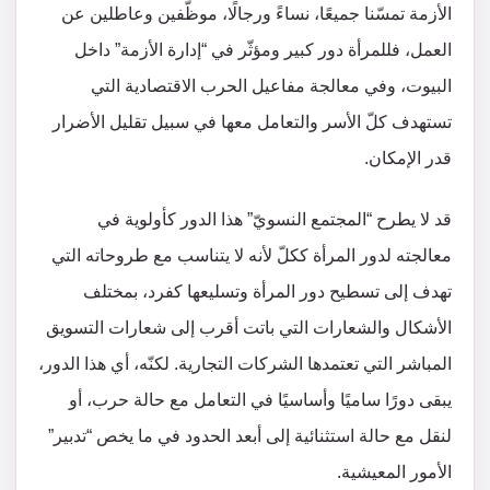
الأزمة تمسّنا جميعًا، نساءً ورجالًا، موظّفين وعاطلين عن
العمل، فللمرأة دور كبير ومؤثّر في “إدارة الأزمة” داخل
البيوت، وفي معالجة مفاعيل الحرب الاقتصادية التي
تستهدف كلّ الأسر والتعامل معها في سبيل تقليل الأضرار
قدر الإمكان.
قد لا يطرح “المجتمع النسويّ” هذا الدور كأولوية في
معالجته لدور المرأة ككلّ لأنه لا يتناسب مع طروحاته التي
تهدف إلى تسطيح دور المرأة وتسليعها كفرد، بمختلف
الأشكال والشعارات التي باتت أقرب إلى شعارات التسويق
المباشر التي تعتمدها الشركات التجارية. لكنّه، أي هذا الدور،
يبقى دورًا ساميًا وأساسيًا في التعامل مع حالة حرب، أو
لنقل مع حالة استثنائية إلى أبعد الحدود في ما يخص “تدبير”
الأمور المعيشية.