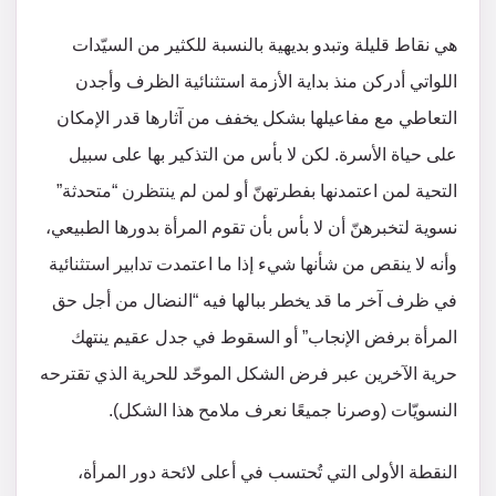
هي نقاط قليلة وتبدو بديهية بالنسبة للكثير من السيّدات
اللواتي أدركن منذ بداية الأزمة استثنائية الظرف وأجدن
التعاطي مع مفاعيلها بشكل يخفف من آثارها قدر الإمكان
على حياة الأسرة. لكن لا بأس من التذكير بها على سبيل
التحية لمن اعتمدنها بفطرتهنّ أو لمن لم ينتظرن “متحدثة”
نسوية لتخبرهنّ أن لا بأس بأن تقوم المرأة بدورها الطبيعي،
وأنه لا ينقص من شأنها شيء إذا ما اعتمدت تدابير استثنائية
في ظرف آخر ما قد يخطر ببالها فيه “النضال من أجل حق
المرأة برفض الإنجاب” أو السقوط في جدل عقيم ينتهك
حرية الآخرين عبر فرض الشكل الموحّد للحرية الذي تقترحه
النسويّات (وصرنا جميعًا نعرف ملامح هذا الشكل).
النقطة الأولى التي تُحتسب في أعلى لائحة دور المرأة،