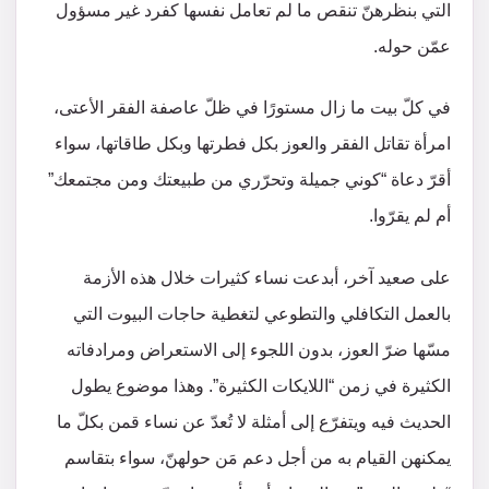
التي بنظرهنّ تنقص ما لم تعامل نفسها كفرد غير مسؤول
عمّن حوله.
في كلّ بيت ما زال مستورًا في ظلّ عاصفة الفقر الأعتى،
امرأة تقاتل الفقر والعوز بكل فطرتها وبكل طاقاتها، سواء
أقرّ دعاة “كوني جميلة وتحرّري من طبيعتك ومن مجتمعك”
أم لم يقرّوا.
على صعيد آخر، أبدعت نساء كثيرات خلال هذه الأزمة
بالعمل التكافلي والتطوعي لتغطية حاجات البيوت التي
مسّها ضرّ العوز، بدون اللجوء إلى الاستعراض ومرادفاته
الكثيرة في زمن “اللايكات الكثيرة”. وهذا موضوع يطول
الحديث فيه ويتفرّع إلى أمثلة لا تُعدّ عن نساء قمن بكلّ ما
يمكنهن القيام به من أجل دعم مَن حولهنّ، سواء بتقاسم