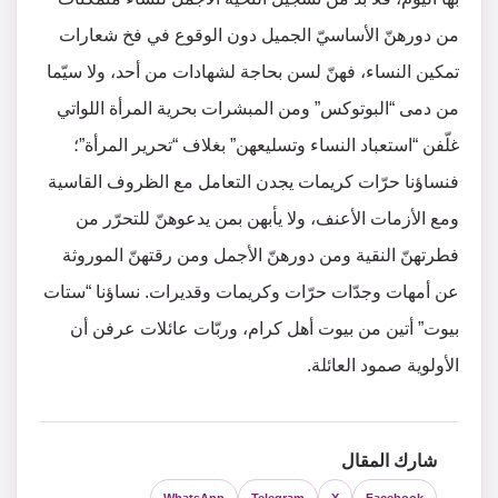
من دورهنّ الأساسيّ الجميل دون الوقوع في فخ شعارات
تمكين النساء، فهنّ لسن بحاجة لشهادات من أحد، ولا سيّما
من دمى “البوتوكس” ومن المبشرات بحرية المرأة اللواتي
غلّفن “استعباد النساء وتسليعهن” بغلاف “تحرير المرأة”؛
فنساؤنا حرّات كريمات يجدن التعامل مع الظروف القاسية
ومع الأزمات الأعنف، ولا يأبهن بمن يدعوهنّ للتحرّر من
فطرتهنّ النقية ومن دورهنّ الأجمل ومن رقتهنّ الموروثة
عن أمهات وجدّات حرّات وكريمات وقديرات. نساؤنا “ستات
بيوت” أتين من بيوت أهل كرام، وربّات عائلات عرفن أن
الأولوية صمود العائلة.
شارك المقال