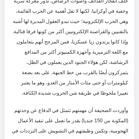
خلف انفجار القذائف وأصوات الرصاص، تدور معركة سرية
وخفية في أوكرانيا، لكنها لا تقل أهمية عن الحرب القائمة،
وهي الحرب الإلكترونية؛ حيث تبدو العقول المدبرة لها أشبه
بالتقنيين والقراصنة الإلكترونيين أكثر من كونها فرقا قتالية.
وإذا كانوا يرتدون زيا عسكريا، فمن المرجح أنهم يتعاملون
مع اللغة الترميزية وأجهزة الكمبيوتر أكثر من المدافع
الرشاشة، لكن هؤلاء الجنود الذين يعملون في الظل،
يتمركزون أيضًا بالقرب من خط الجبهة، على بعد بضعة
كيلومترات أو حتى مئات الأمتار من العدو، وهو ما يعتبر
تغييرا ملحوظا في طريقة شن الحروب شديدة الكثافة.
وأوردت الصحيفة أن مهمتهم تتمثل في الدفاع عن وحدتهم
(المكونة من 150 جنديا) بقدر ما تعمل على تنفيذ الأعمال
الهجومية، وتكمن وظيفتهم في التشويش على الترددات في