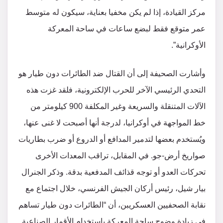
مركز القيادة، إذا لم يكن مخفيا بعناية، سيكون له متوسط
عمر متوقع فقط لبضع ساعات في ساحة المعركة
الأوكرانية”.
وأشارت الصحيفة إلى أن القتال ضد الطائرات دون طيار هو
التحدي الرئيسي الآخر للحرب الإلكترونية، فلقد غزت هذه
الآلات المتنقلة والسريعة وغير المكلفة 900 كيلومتر من
خط المواجهة في أوكرانيا، لدرجة أنها أصبحت لا غنى عنها،
ويُستخدم بعضها لتدمير المدافع أو الدروع أو ضرب بطاريات
صواريخ أرض-جو. في المقابل، تراقب المعدات الأخرى
تحركات العدو أو توجه قذائف المدفعية بدقة. وذكر الجنرال
بيار شيل، رئيس أركان الجيش الفرنسي، خلال اجتماع مع
نقابة الصحفيين العسكريبن، أن “الطائرات دون طيار تساهم
في زيادة وضوح ساحة المعركة باستخدام الأقمار الصناعية