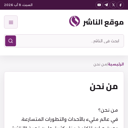
نتقل
السبت، 8 آب 2026
لى
موقع الناشر
لمحتوى
القائمة
ابحث
في
موقع
الناشر
الرئيسية
/
من نحن
من نحن
من نحن؟
في عالم مليء بالأحداث والتطورات المتسارعة،