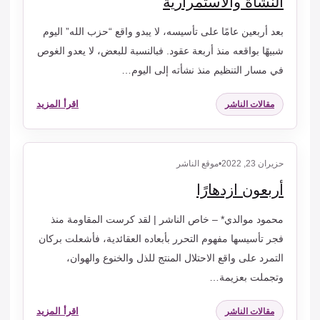
النشأة والاستمرارية
بعد أربعين عامًا على تأسيسه، لا يبدو واقع “حزب الله” اليوم
شبيهًا بواقعه منذ أربعة عقود. فبالنسبة للبعض، لا يعدو الغوص
في مسار التنظيم منذ نشأته إلى اليوم…
اقرأ المزيد
مقالات الناشر
حزيران 23, 2022
•
موقع الناشر
أربعون ازدهارًا
محمود موالدي* – خاص الناشر | لقد كرست المقاومة منذ
فجر تأسيسها مفهوم التحرر بأبعاده العقائدية، فأشعلت بركان
التمرد على واقع الاحتلال المنتج للذل والخنوع والهوان،
وتجملت بعزيمة…
اقرأ المزيد
مقالات الناشر