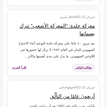
حزيران 22, 2022
•
جلال شريم
معركة خلدة: “المعركة الأصعب” تترك
بصماتها
بعد مرور ٤٠ عامًا على معركة خلدة النوعية أثناء الاجتياح
الصهيوني للبنان في العام ١٩٨٢ لا يزال لها حضورها في
اللاوعي الصهيوني، ما يدل على مدى أهميتها والأثر…
اقرأ المزيد
مقالات الناشر
حزيران 21, 2022
•
موقع الناشر
أربعونَ عامًا من التألّق
تأسَّس حزب الله عام 1982 بعد أن تداعت القوى