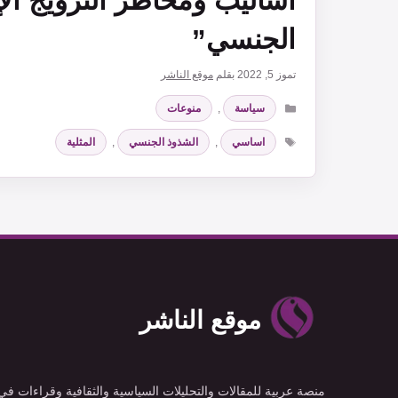
أساليب ومخاطر الترويج ال
الجنسي”
تموز 5, 2022
بقلم
موقع الناشر
التصنيفات
سياسة
,
منوعات
الوسوم
اساسي
,
الشذوذ الجنسي
,
المثلية
موقع الناشر
منصة عربية للمقالات والتحليلات السياسية والثقافية وقراءات في